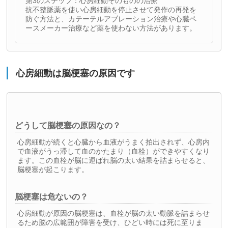
第3のステップ：心房細動そのものの治療
抗不整脈薬を使い心房細動を停止させて発作の再発を
防ぐ方法と、カテーテルアブレーション治療や心臓ペ
ースメーカー治療など薬を使わない方法があります。
心房細動は脳梗塞の原因です
どうして脳梗塞の原因なの？
心房細動が続くと心臓から血液がうまく拍出されず、心房内
で血液がうっ滞して血のかたまり（血栓）ができやすくなり
ます。この血栓が脳に運ばれ脳の太い結果を詰まらせると、
脳梗塞が起こります。
脳梗塞は危ないの？
心房細動が原因の脳梗塞は、血栓が脳の太い動脈を詰まらせ
るため脳の広範囲が障害を受け、ひどい時には死に至りま