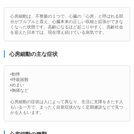
心房細動は、不整脈の１つで、心臓の「心房」と呼ばれる部
分がブルブルと震え、心臓本来の正しい収縮と拡張ができな
くなった状態です。高齢になるほど起こりやすく、高齢社会
を迎えた日本では、現在増え続けている病気です。
心房細動の主な症状
•動悸
•呼吸困難
•めまい
•胸痛など
心房細動の症状は人によって異なり、生活に支障をきたす人
もいる一方で、まったく自覚症状がなく定期健診などで見つ
かる人もいます。