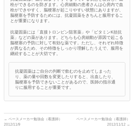
栓ができるのを防ぎます。心房細動の患者さんは心房内で血
栓ができやすく、脳梗塞が起こりやすい状態にありますが、
脳梗塞を予防するためには、抗凝固薬をきちんと服用するこ
とが重要になります。
抗凝固薬には「直接トロンビン阻害薬」や「ビタミンK拮抗
薬」などの薬があります。どちらも心房細動が原因で起こる
脳梗塞の予防に対して有効な薬です。ただし、それぞれ特徴
が異なるため、その特徴をしっかり理解したうえで、服用を
継続することが大切です。
抗凝固薬はご自分の判断で飲むのを止めてしまった
り、薬の量や回数を変更したりすると、出血したり、
脳梗塞を予防できないことがあるので、医師の指示通
りに服用することが重要です。
←
ペースメーカー勉強会（看護師）
ペースメーカー勉強会（看護師）
2012/11/9
2012/11/12
→