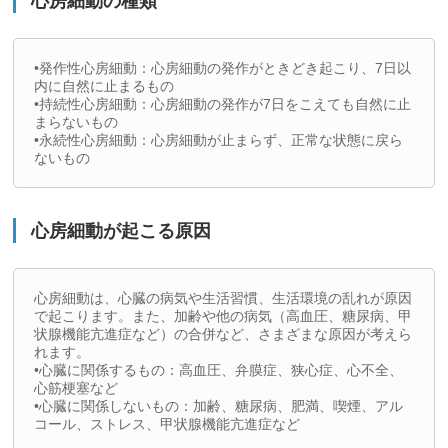
心房細動の種類
•発作性心房細動：心房細動の発作がときどき起こり、7日以
内に自然に止まるもの
•持続性心房細動：心房細動の発作が7日をこえても自然に止
まらないもの
•永続性心房細動：心房細動が止まらず、正常な状態に戻ら
ないもの
心房細動が起こる原因
心房細動は、心臓の病気や生活習慣、生活環境の乱れが原因
で起こります。また、加齢や他の病気（高血圧、糖尿病、甲
状腺機能亢進症など）の合併など、さまざまな原因が考えら
れます。
•心臓に関係するもの：高血圧、弁膜症、狭心症、心不全、
心筋梗塞など
•心臓に関係しないもの：加齢、糖尿病、肥満、喫煙、アル
コール、ストレス、甲状腺機能亢進症など